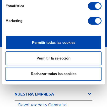
Polígon Industrial Agro Reus
Estadística
C/ Recasens i Mercadé, 71
43206
Reus
(Tarragona)
Marketing
Tel.
+34 977 106 222
Cómo llegar
Permitir todas las cookies
Permitir la selección
PRODUCTOS
Novedades
Rechazar todas las cookies
Los más vendidos
NUESTRA EMPRESA
Devoluciones y Garantías