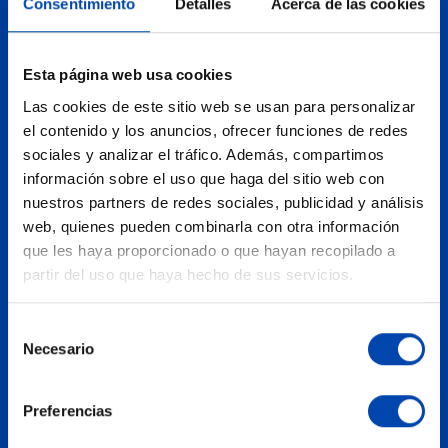
Consentimiento
Detalles
Acerca de las cookies
Llaberia Hydraulic Shop
Esta página web usa cookies
Carretera de Reus, Km. 8
Las cookies de este sitio web se usan para personalizar
43340
Montbrió del Camp
el contenido y los anuncios, ofrecer funciones de redes
(Tarragona) , España
sociales y analizar el tráfico. Además, compartimos
información sobre el uso que haga del sitio web con
Tel.
+34 977 81 40 09
nuestros partners de redes sociales, publicidad y análisis
Cómo llegar
web, quienes pueden combinarla con otra información
que les haya proporcionado o que hayan recopilado a
partir del uso que haya hecho de sus servicios.
Selección
Necesario
de
consentimiento
atencioncliente@llaberiagroup.com
Preferencias