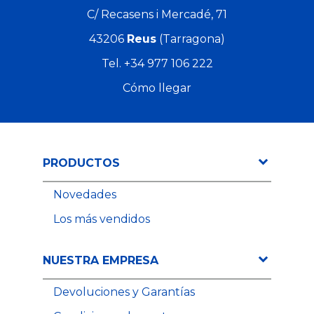
C/ Recasens i Mercadé, 71
43206
Reus
(Tarragona)
Tel.
+34 977 106 222
Cómo llegar
PRODUCTOS
Novedades
Los más vendidos
NUESTRA EMPRESA
2,48 €
Precio
2,76 €
Precio
Devoluciones y Garantías