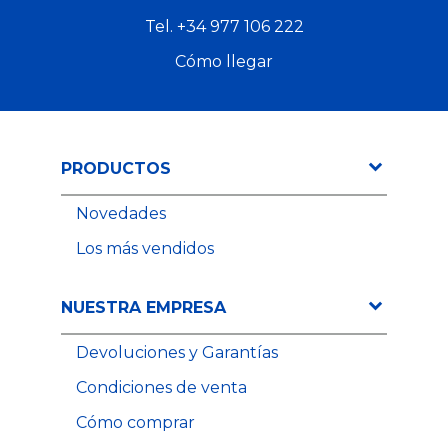
Tel.
+34 977 106 222
Cómo llegar
35,71 €
PRODUCTOS
Precio
44,64
Precio
Novedades
12,35 €
Precio
Los más vendidos
NUESTRA EMPRESA
Devoluciones y Garantías
Condiciones de venta
Cómo comprar