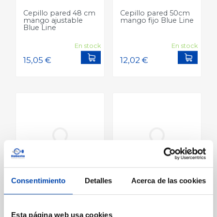
Cepillo pared 48 cm
Cepillo pared 50cm
mango ajustable
mango fijo Blue Line
Blue Line
En stock
En stock
Add to cart
Add to
Consentimiento
Detalles
Acerca de las cookies
13,24 €
22,74 €
Dosificador de cloro
Dosificador flotante
Precio
Precio
flotante Blue Line
shark
16,54 €
28,42
Precio
Precio
Esta página web usa cookies