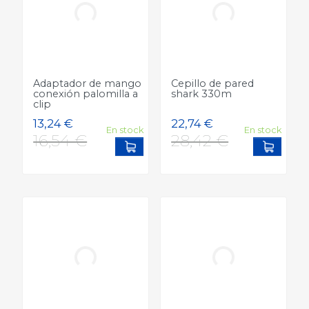
Adaptador de mango
Cepillo de pared
conexión palomilla a
shark 330m
clip
En stock
En stock
Add to cart
Add to