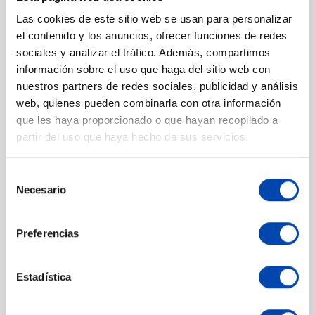
En stock
En stock
Add to cart
Add to
Las cookies de este sitio web se usan para personalizar
el contenido y los anuncios, ofrecer funciones de redes
sociales y analizar el tráfico. Además, compartimos
información sobre el uso que haga del sitio web con
nuestros partners de redes sociales, publicidad y análisis
web, quienes pueden combinarla con otra información
que les haya proporcionado o que hayan recopilado a
partir del uso que haya hecho de sus servicios.
Selección
Necesario
de
Limpiafondos flexible
Mango de aluminio
consentimiento
350 1 1/2"
regulable Blue Line
Preferencias
En stock
En stock
Add to cart
Add to
Estadística