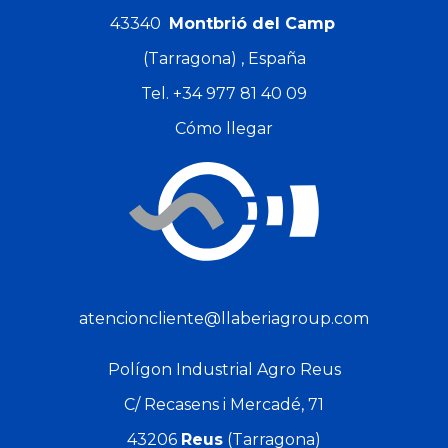
43340
Montbrió del Camp
(Tarragona) , España
Tel.
+34 977 81 40 09
Cómo llegar
25,95 €
32,93 €
Precio
Precio
atencioncliente@llaberiagroup.com
Polígon Industrial Agro Reus
C/ Recasens i Mercadé, 71
43206
Reus
(Tarragona)