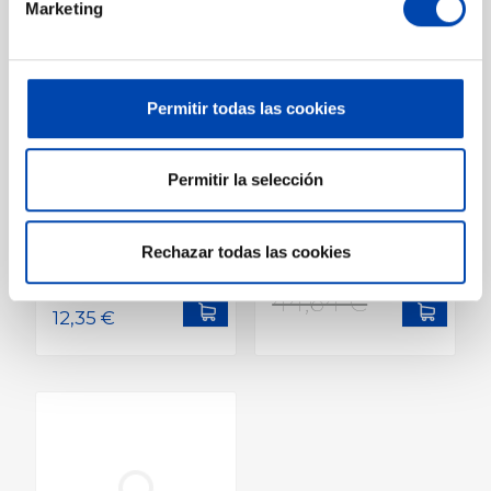
Marketing
15,05 €
12,02 €
Precio
Precio
Permitir todas las cookies
Permitir la selección
Recogehojas de
Recogehojas de
fondo de piscina
fondo shark
bolsa Blue Line
Rechazar todas las cookies
En stock
En stock
Add to cart
Add to