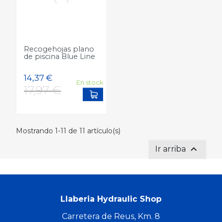
10,10 €
20,30 €
Precio
Precio
12,63 €
25,37
Precio
Precio
Recogehojas plano
de piscina Blue Line
En stock
Add to cart
Mostrando 1-11 de 11 artículo(s)

Ir arriba
Llaberia Hydraulic Shop
Carretera de Reus, Km. 8