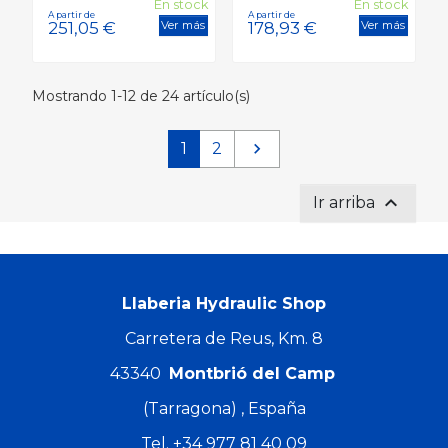
En stock
En stock
Ver más
Ver más
Mostrando 1-12 de 24 artículo(s)
Siguiente
1
2

3,99 €
3,99 €

Ir arriba
Precio
Precio
5,32 €
5,32 
Precio
Precio
Llaberia Hydraulic Shop
Carretera de Reus, Km. 8
43340
Montbrió del Camp
(Tarragona) , España
Tel.
+34 977 81 40 09