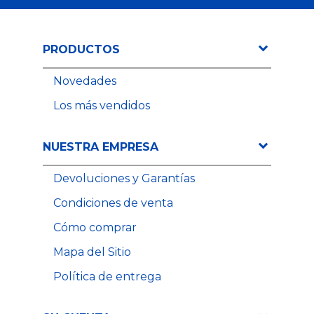
PRODUCTOS
Novedades
Los más vendidos
NUESTRA EMPRESA
Devoluciones y Garantías
Condiciones de venta
Cómo comprar
A partir de
A partir de
Precio
Precio
Mapa del Sitio
3,80 €
4,03 €
Política de entrega