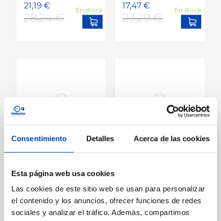
En stock
En stock
Add to cart
Add to
Consentimiento
Detalles
Acerca de las cookies
Difusor emergente
Difusor emergente
para riego 10cm
para riego Rain-Bird
Rain-Bird...
1800
Esta página web usa cookies
En stock
En stock
Las cookies de este sitio web se usan para personalizar
Add to cart
Ver más
el contenido y los anuncios, ofrecer funciones de redes
sociales y analizar el tráfico. Además, compartimos