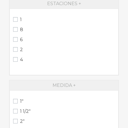
ESTACIONES
1
8
6
2
4
MEDIDA
1"
1 1/2"
2"