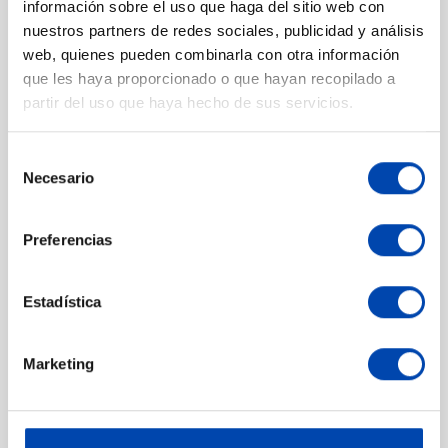
información sobre el uso que haga del sitio web con
nuestros partners de redes sociales, publicidad y análisis
web, quienes pueden combinarla con otra información
que les haya proporcionado o que hayan recopilado a
partir del uso que haya hecho de sus servicios.
Selección
Necesario
de
consentimiento
Difusor emergente
Difusor emergente
regulable 10cm
regulable 5cm
Preferencias
Hunter PSU-04
Hunter PSU-02
En stock
En stock
Estadística
Add to cart
Add to
Marketing