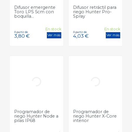
Difusor emergente
Difusor retráctil para
Toro LPS 5cm con
riego Hunter Pro-
boquilla...
Spray
En stock
En stock
Ver más
Ver más
8,88 €
Precio
11,11 €
Precio
A partir de
Precio
4,84 €
Programador de
Programador de
riego Hunter Node a
riego Hunter X-Core
pilas IP68
interior