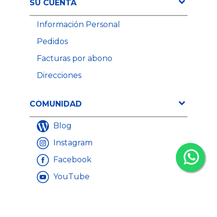
SU CUENTA
Información Personal
Pedidos
Facturas por abono
Direcciones
COMUNIDAD
Blog
Instagram
Facebook
YouTube
LinkedIn
A partir de
A partir de
Precio
Precio
251,05 €
178,93 