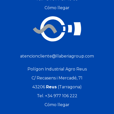
Cómo llegar
atencioncliente@llaberiagroup.com
Polígon Industrial Agro Reus
A partir de
A partir de
Precio
Precio
4,77 €
4,45 €
C/ Recasens i Mercadé, 71
43206
Reus
(Tarragona)
Tel.
+34 977 106 222
Cómo llegar