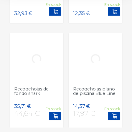
En stock
En stock
Add to cart
Add to
Recogehojas de
Recogehojas plano
fondo shark
de piscina Blue Line
En stock
En stock
Precio
Consúltenos
25,95 €
Add to cart
Add to
Precio