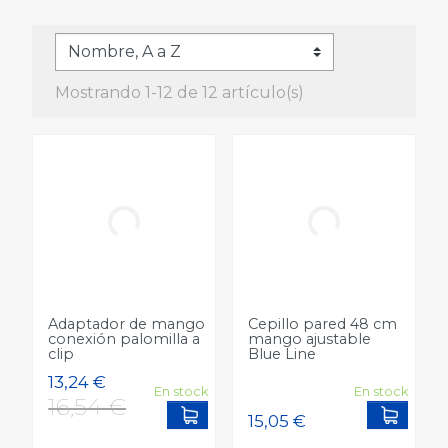
Mostrando 1-12 de 12 artículo(s)
Adaptador de mango
Cepillo pared 48 cm
conexión palomilla a
mango ajustable
clip
Blue Line
En stock
En stock
Add to cart
Add to