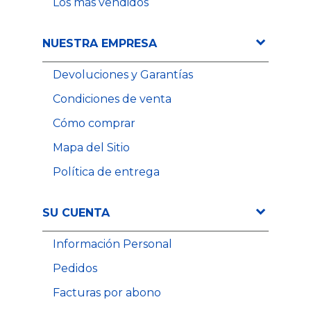
Los más vendidos
32,93 €
12,35 €
NUESTRA EMPRESA
Precio
Precio
Devoluciones y Garantías
Condiciones de venta
Cómo comprar
Mapa del Sitio
Política de entrega
SU CUENTA
Información Personal
Pedidos
Facturas por abono