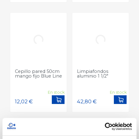
Cepillo pared 50cm
Limpiafondos
mango fijo Blue Line
aluminio 1 1/2"
En stock
En stock
Add to cart
Add to
NUEVO