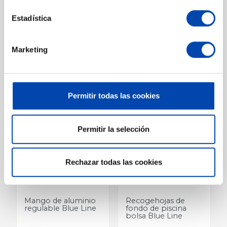
Estadística
Limpiafondos
Limpiafondos
manual conexión clip
manual conexión
palomillas
Marketing
En stock
En stock
Ver más
Ver más
Permitir todas las cookies
Permitir la selección
Rechazar todas las cookies
12,02 €
42,80 €
Precio
Precio
Mango de aluminio
Recogehojas de
regulable Blue Line
fondo de piscina
bolsa Blue Line