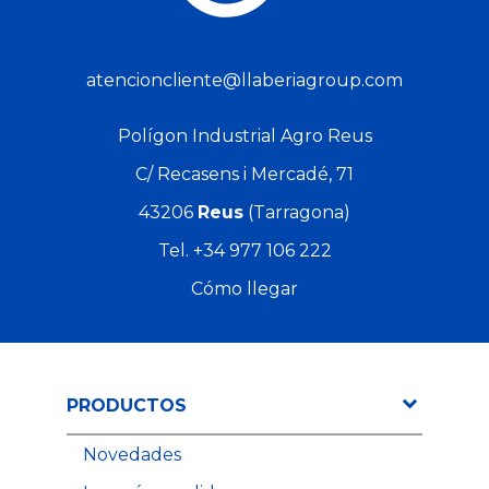
264,26 €
261,36 
atencioncliente@llaberiagroup.com
Polígon Industrial Agro Reus
C/ Recasens i Mercadé, 71
43206
Reus
(Tarragona)
Tel.
+34 977 106 222
Cómo llegar
PRODUCTOS
Novedades