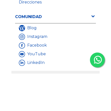
Direcciones
35,71 €
14,37 €
COMUNIDAD
Precio
Precio
44,64 €
17,97 
Precio
Precio
Blog
Instagram
Facebook
YouTube
LinkedIn
FORMAS DE PAGO