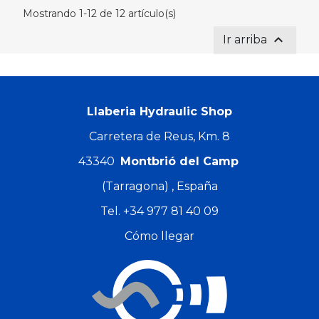
Mostrando 1-12 de 12 artículo(s)

Ir arriba
Llaberia Hydraulic Shop
Carretera de Reus, Km. 8
43340
Montbrió del Camp
(Tarragona) , España
Tel.
+34 977 81 40 09
Cómo llegar
A partir de
A partir de
Precio
Precio