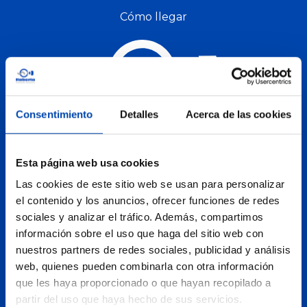
Cómo llegar
Consentimiento
Detalles
Acerca de las cookies
atencioncliente@llaberiagroup.com
Esta página web usa cookies
Polígon Industrial Agro Reus
Las cookies de este sitio web se usan para personalizar
el contenido y los anuncios, ofrecer funciones de redes
C/ Recasens i Mercadé, 71
sociales y analizar el tráfico. Además, compartimos
43206
Reus
(Tarragona)
información sobre el uso que haga del sitio web con
nuestros partners de redes sociales, publicidad y análisis
Tel.
+34 977 106 222
web, quienes pueden combinarla con otra información
Cómo llegar
que les haya proporcionado o que hayan recopilado a
partir del uso que haya hecho de sus servicios.