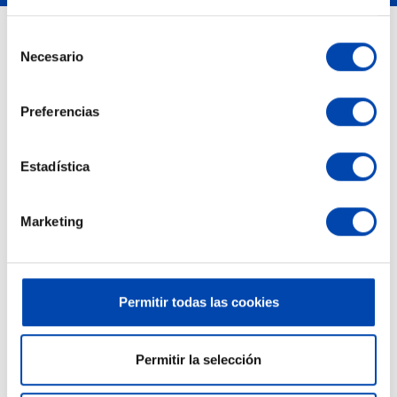
Selección
Necesario
PRODUCTOS
de
consentimiento
Novedades
Preferencias
Los más vendidos
Estadística
NUESTRA EMPRESA
Devoluciones y Garantías
Marketing
Condiciones de venta
Cómo comprar
Permitir todas las cookies
Mapa del Sitio
Política de entrega
Permitir la selección
SU CUENTA