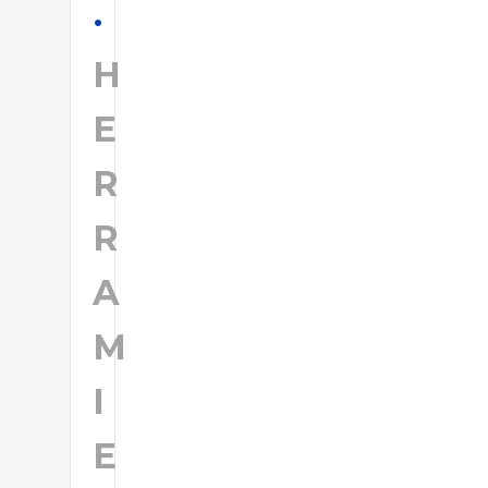
H
E
R
R
A
M
I
E