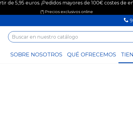
rtir de 5,95 euros. ¡Pedidos mayores de 100€ costes de env
(*) Precios exclusivos online
9
SOBRE NOSOTROS
QUÉ OFRECEMOS
TIE
climatización
Ferretería
Novedades