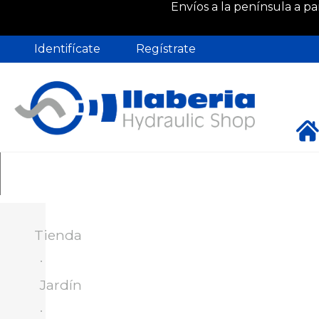
Envíos a la península a pa
Identifícate
Regístrate
Jardín
Piscina
Baño
Tratamiento del agua
Hogar y 
Tienda
Jardín