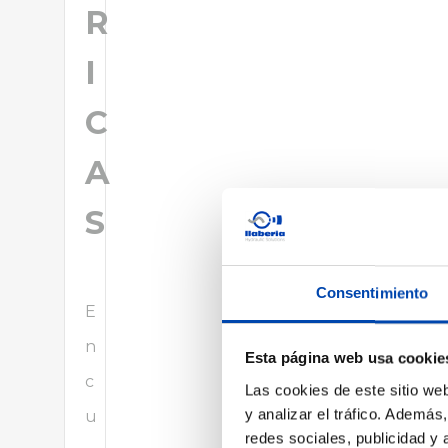
R
I
C
A
S
Consentimiento
E
n
Esta página web usa cookie
c
Las cookies de este sitio we
y analizar el tráfico. Ademá
u
redes sociales, publicidad y