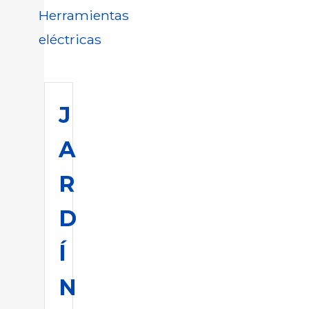
Herramientas
eléctricas
J
A
R
D
Í
N