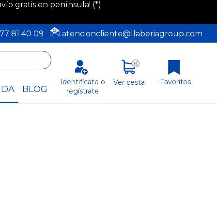
ío gratis en península! (*)
77 81 40 09
atencioncliente@llaberiagroup.com
0
Favoritos
Identifícate o
Ver cesta
NDA
BLOG
regístrate