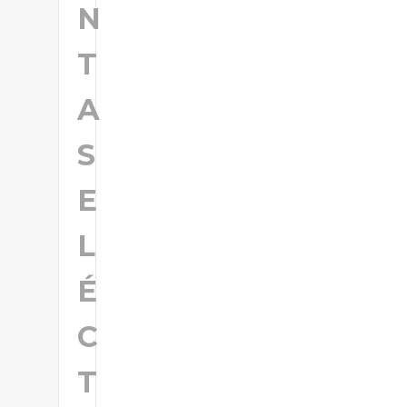
N
T
A
S
E
L
É
C
T