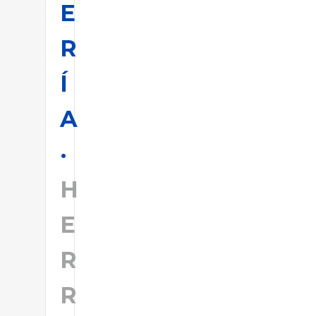
E
R
Í
A
H
E
R
R