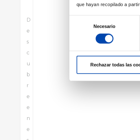
que hayan recopilado a parti
Selección
D
Necesario
de
e
consentimiento
s
c
u
Rechazar todas las co
b
r
e
e
n
e