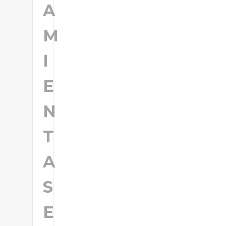
A
M
I
E
N
T
A
S
E