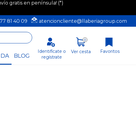
ío gratis en península! (*)
77 81 40 09
atencioncliente@llaberiagroup.com
0
Favoritos
Identifícate o
Ver cesta
NDA
BLOG
regístrate