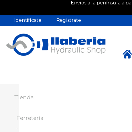
Envíos a la península a pa
Identifícate
Regístrate
Jardín
Piscina
Baño
Tratamiento del agua
Hogar y 
Tienda
Ferretería