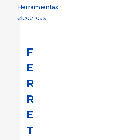
Herramientas
eléctricas
F
E
R
R
E
T