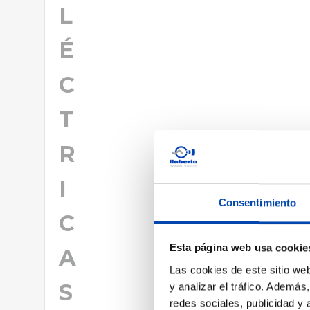
L
É
C
T
R
I
Consentimiento
C
Esta página web usa cookie
A
Las cookies de este sitio we
S
y analizar el tráfico. Ademá
redes sociales, publicidad y