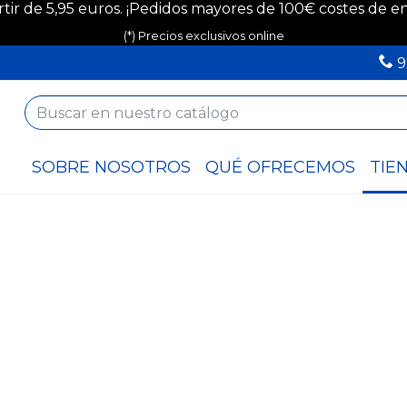
rtir de 5,95 euros. ¡Pedidos mayores de 100€ costes de env
(*) Precios exclusivos online
9
SOBRE NOSOTROS
QUÉ OFRECEMOS
TIE
climatización
Ferretería
Novedades