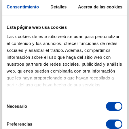
mayoría de redes de riego automático.
Consentimiento
Detalles
Acerca de las cookies
Además, dispone de un diseño delgado con
tapón de drenaje que ayuda a proteger el
Esta página web usa cookies
mecanismo interno y mejorar su durabilidad
Las cookies de este sitio web se usan para personalizar
en exteriores.
el contenido y los anuncios, ofrecer funciones de redes
sociales y analizar el tráfico. Además, compartimos
s compatible con las toberas ajustables
información sobre el uso que haga del sitio web con
E
nuestros partners de redes sociales, publicidad y análisis
Hunter Pro, que permiten regular el arco
web, quienes pueden combinarla con otra información
de riego de 0° a 360° para adaptarse a
que les haya proporcionado o que hayan recopilado a
partir del uso que haya hecho de sus servicios.
diferentes zonas del jardín. Estas toberas
ofrecen un control preciso del alcance y el
Selección
Necesario
caudal, permitiendo optimizar el consumo
de
consentimiento
de agua y garantizar una cobertura
Preferencias
uniforme.