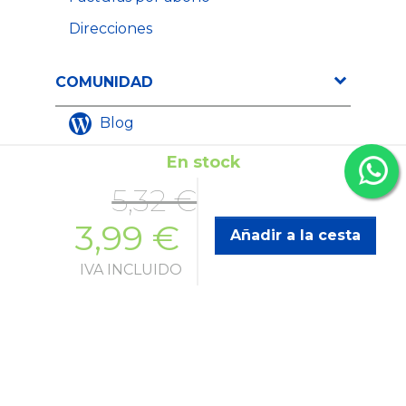
Direcciones
COMUNIDAD
Blog
Instagram
En stock
Facebook
5,32 €
YouTube
3,99 €
Añadir a la cesta
LinkedIn
IVA INCLUIDO
FORMAS DE PAGO