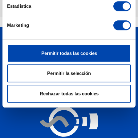
Ver productos
Estadística
Marketing
Llaberia Hydraulic Shop
Carretera de Reus, Km. 8
Permitir todas las cookies
43340
Montbrió del Camp
Permitir la selección
(Tarragona) , España
Tel.
+34 977 81 40 09
Rechazar todas las cookies
Cómo llegar