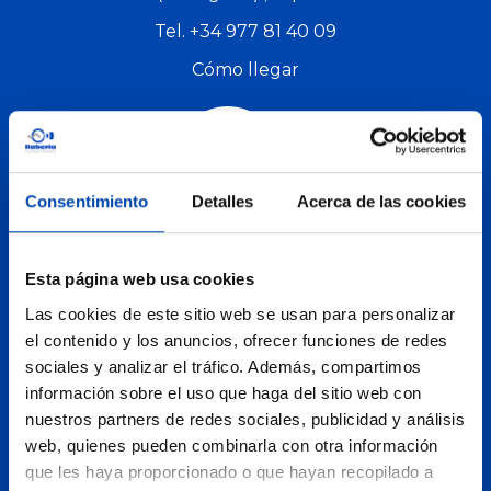
Tel.
+34 977 81 40 09
Cómo llegar
Consentimiento
Detalles
Acerca de las cookies
atencioncliente@llaberiagroup.com
Esta página web usa cookies
Las cookies de este sitio web se usan para personalizar
Polígon Industrial Agro Reus
el contenido y los anuncios, ofrecer funciones de redes
sociales y analizar el tráfico. Además, compartimos
C/ Recasens i Mercadé, 71
información sobre el uso que haga del sitio web con
43206
Reus
(Tarragona)
nuestros partners de redes sociales, publicidad y análisis
web, quienes pueden combinarla con otra información
Tel.
+34 977 106 222
que les haya proporcionado o que hayan recopilado a
Cómo llegar