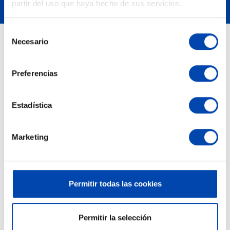
partir del uso que haya hecho de sus servicios.
Selección
Necesario
de
PRODUCTOS
consentimiento
Preferencias
Novedades
Los más vendidos
Estadística
NUESTRA EMPRESA
Marketing
Devoluciones y Garantías
Condiciones de venta
Cómo comprar
Permitir todas las cookies
Mapa del Sitio
Permitir la selección
Política de entrega